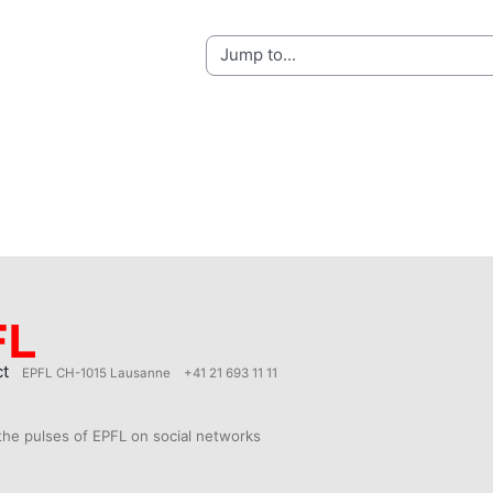
ct
EPFL CH-1015 Lausanne
+41 21 693 11 11
the pulses of EPFL on social networks