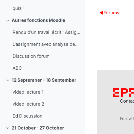
quiz 1
◀︎
Forums
Autres fonctions Moodle
Collapse
Rendu d'un travail écrit : Assignement
L'assignment avec analyse des similarités.
Discussion forum
ABC
12 September - 18 September
Collapse
video lecture 1
Conta
video lecture 2
Ed Discussion
Follow 
21 October - 27 October
Collapse