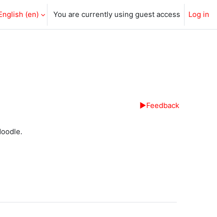
English ‎(en)‎
You are currently using guest access
Log in
▶︎
Feedback
Moodle.