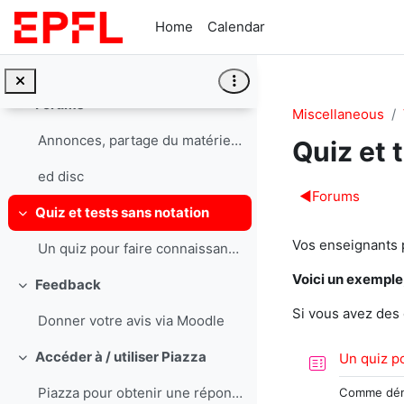
Skip to main content
Home
Calendar
NAME QUIZZ
Music 40 fingers
Forums
Collapse
Miscellaneous
Annonces, partage du matériel de cours et de vos questions
Quiz et 
ed disc
Section 
◀︎
Forums
Quiz et tests sans notation
Collapse
Vos enseignants 
Un quiz pour faire connaissance
Voici un exemple
Feedback
Collapse
Si vous avez des 
Donner votre avis via Moodle
Accéder à / utiliser Piazza
Un quiz p
Collapse
Piazza pour obtenir une réponse immédiate et pour intéragir avec vos pairs.
Comme démo