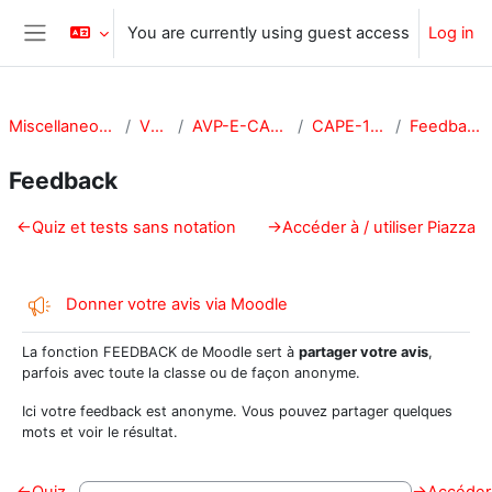
Skip to main content
You are currently using guest access
Log in
Side panel
Miscellaneous
VPA
AVP-E-CAPE
CAPE-101
Feedback
Feedback
Section outline
←
Quiz et tests sans notation
→
Accéder à / utiliser Piazza
Feedback
Donner votre avis via Moodle
La fonction FEEDBACK de Moodle sert à
partager votre avis
,
parfois avec toute la classe ou de façon anonyme.
Ici votre feedback est anonyme. Vous pouvez partager quelques
mots et voir le résultat.