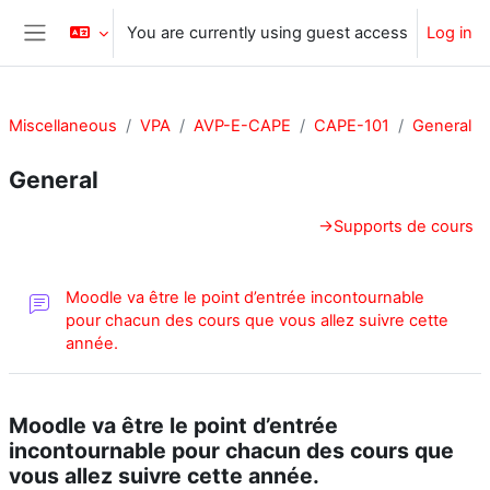
Skip to main content
You are currently using guest access
Log in
Side panel
Miscellaneous
VPA
AVP-E-CAPE
CAPE-101
General
General
Section outline
→
Supports de cours
Moodle va être le point d’entrée incontournable
pour chacun des cours que vous allez suivre cette
Forum
année.
Moodle va être le point d’entrée
incontournable pour chacun des cours que
vous allez suivre cette année.