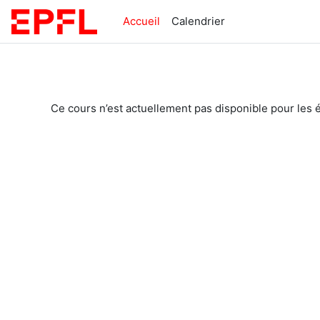
Passer au contenu principal
Accueil
Calendrier
Ce cours n’est actuellement pas disponible pour les 