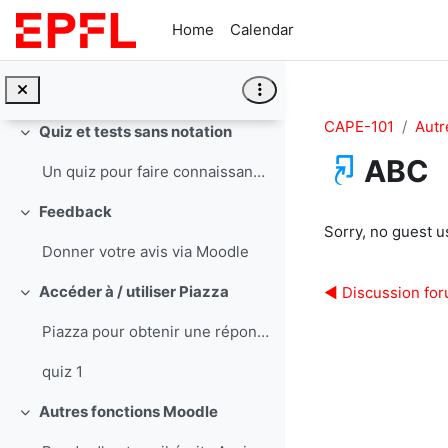
Skip to main content
Forums
Collapse
Home
Calendar
Annonces, partage du matériel de cours et de vos questions
ed disc
CAPE-101
Autr
Quiz et tests sans notation
Collapse
ABC
Un quiz pour faire connaissance
Feedback
Completion re
Collapse
Sorry, no guest u
Donner votre avis via Moodle
Accéder à / utiliser Piazza
◀︎ Discussion fo
Collapse
Piazza pour obtenir une réponse immédiate et pour intéragir avec vos pairs.
quiz 1
Autres fonctions Moodle
Collapse