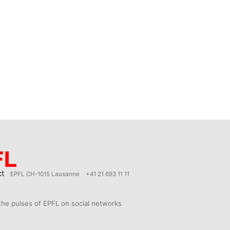
ct
EPFL CH-1015 Lausanne
+41 21 693 11 11
the pulses of EPFL on social networks