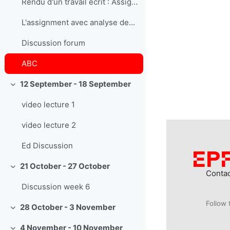
Rendu d'un travail écrit : Assignement
L'assignment avec analyse des similarités.
Discussion forum
ABC
12 September - 18 September
Collapse
video lecture 1
video lecture 2
Ed Discussion
21 October - 27 October
Collapse
Conta
Discussion week 6
Follow 
28 October - 3 November
Collapse
4 November - 10 November