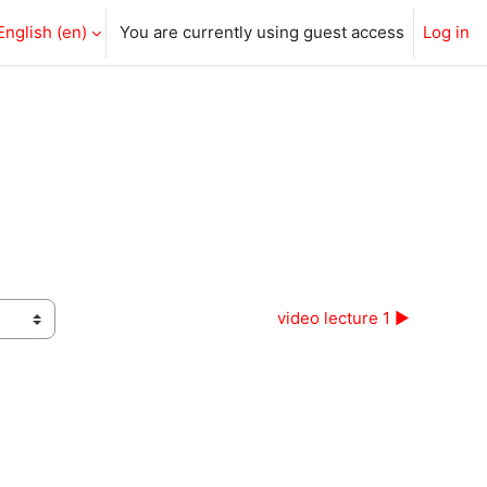
English ‎(en)‎
You are currently using guest access
Log in
video lecture 1 ▶︎