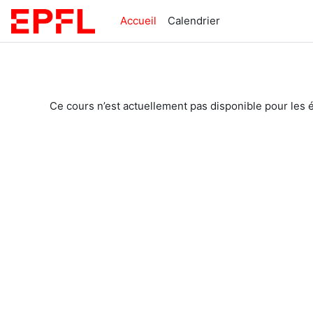
Passer au contenu principal
Accueil
Calendrier
Ce cours n’est actuellement pas disponible pour les 