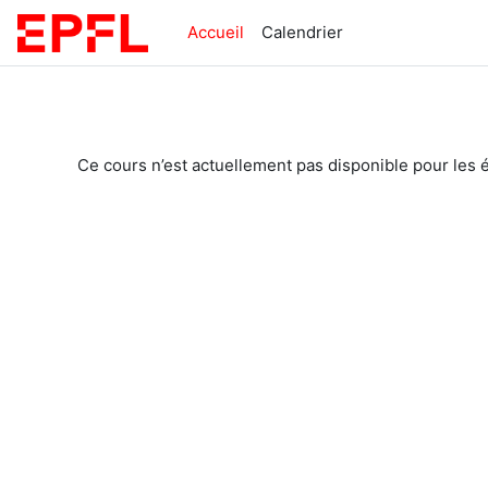
Passer au contenu principal
Accueil
Calendrier
Ce cours n’est actuellement pas disponible pour les 