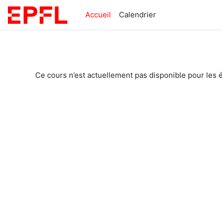
Passer au contenu principal
Accueil
Calendrier
Ce cours n’est actuellement pas disponible pour les 