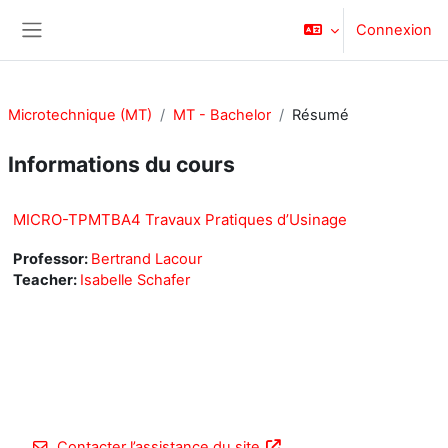
Passer au contenu principal
Connexion
Panneau latéral
Microtechnique (MT)
MT - Bachelor
Résumé
Informations du cours
MICRO-TPMTBA4 Travaux Pratiques d’Usinage
Professor:
Bertrand Lacour
Teacher:
Isabelle Schafer
Contacter l’assistance du site