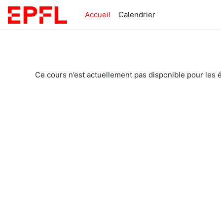
Passer au contenu principal
Accueil
Calendrier
Ce cours n’est actuellement pas disponible pour les 