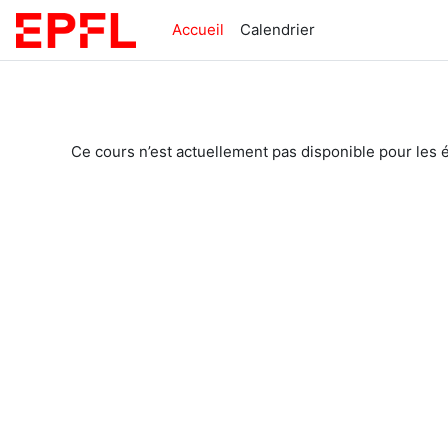
Passer au contenu principal
Accueil
Calendrier
Ce cours n’est actuellement pas disponible pour les 