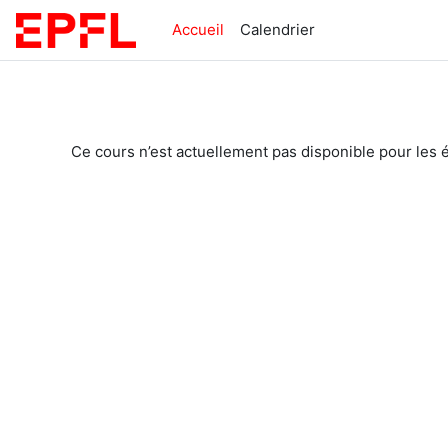
Passer au contenu principal
Accueil
Calendrier
Ce cours n’est actuellement pas disponible pour les 