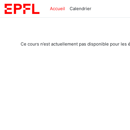
Passer au contenu principal
Accueil
Calendrier
Ce cours n’est actuellement pas disponible pour les 