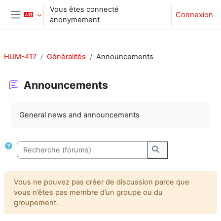
Passer au contenu principal
Vous êtes connecté
Connexion
anonymement
Panneau latéral
HUM-417
Généralités
Announcements
Announcements
Conditions d’achèvement
General news and announcements
Recherche (forums)
Recherche (forum
Vous ne pouvez pas créer de discussion parce que
vous n’êtes pas membre d’un groupe ou du
groupement.