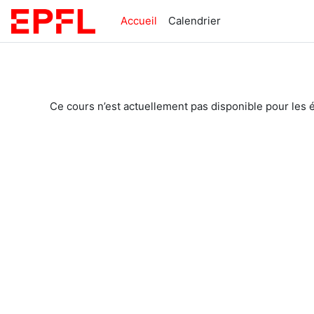
Passer au contenu principal
Accueil
Calendrier
Ce cours n’est actuellement pas disponible pour les 