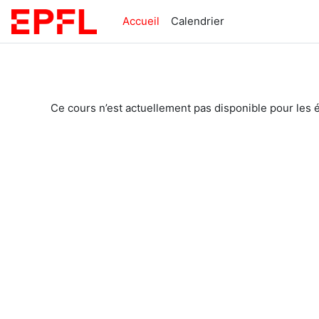
Passer au contenu principal
Accueil
Calendrier
Ce cours n’est actuellement pas disponible pour les 